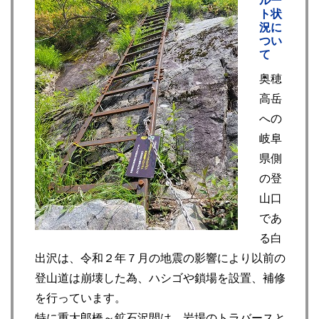
ト状
況に
つい
て
奥穂
高岳
への
岐阜
県側
の登
山口
であ
る白
出沢は、令和２年７月の地震の影響により以前の
登山道は崩壊した為、ハシゴや鎖場を設置、補修
を行っています。
特に重太郎橋～鉱石沢間は、岩場のトラバースと