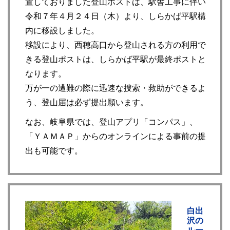
置しておりました登山ポストは、駅舎工事に伴い
令和７年４月２４日（木）より、しらかば平駅構
内に移設しました。
移設により、西穂高口から登山される方の利用で
きる登山ポストは、しらかば平駅が最終ポストと
なります。
万が一の遭難の際に迅速な捜索・救助ができるよ
う、登山届は必ず提出願います。
なお、岐阜県では、登山アプリ「コンパス」、
「ＹＡＭＡＰ」からのオンラインによる事前の提
出も可能です。
白出
沢の
ルー